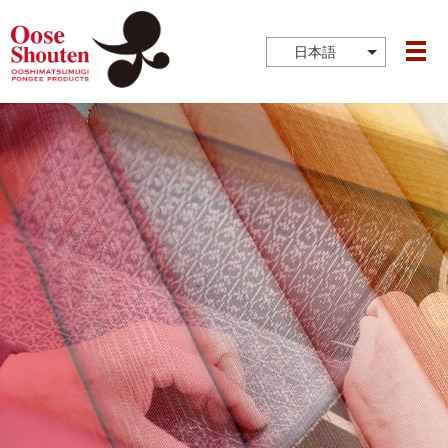
日本語
メ