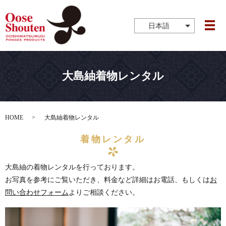
日本語
メ
大島紬着物レンタル
HOME
大島紬着物レンタル
着物レンタル
大島紬の着物レンタルを行っております。
お写真を参考にご覧いただき、料金など詳細はお電話、もしくは
お
問い合わせフォーム
よりご相談ください。